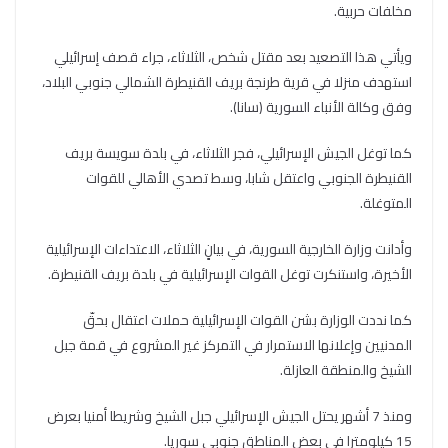
مخلفات حربية.
ويأتي هذا التصعيد بعد مقتل شخص، الثلاثاء، جراء قصف إسرائيلي
استهدف منزلا في قرية طرنجة بريف القنيطرة الشمالي جنوبي البلاد،
وفق وكالة الأنباء السورية (سانا).
كما توغل الجيش الإسرائيلي، فجر الثلاثاء، في بلدة سويسة بريف
القنيطرة الجنوبي واعتقل شابا، وسط تصدي الأهالي للقوات
المتوغلة.
وأدانت وزارة الخارجية السورية، في بيانٍ الثلاثاء، الاعتداءات الإسرائيلية
الأخيرة، واستنكرت توغل القوات الإسرائيلية في بلدة بريف القنيطرة.
كما نددت الوزارة بشن القوات الإسرائيلية حملات اعتقال بحقّ
المدنيين وإعلانها الاستمرار في التمركز غير المشروع في قمة جبل
الشيخ والمنطقة العازلة.
ومنذ 7 أشهر يحتل الجيش الإسرائيلي جبل الشيخ وشريطا أمنيا بعرض
15 كيلومترا في بعض المناطق جنوبي سوريا.