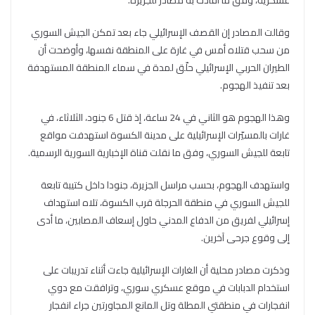
عسكرية، وفق ما أفادت به مصادر للجزيرة.
وقالت المصادر إن القصف الإسرائيلي جاء بعد تمكن الجيش السوري
من سحب قتلاه أمس في غارة على المنطقة نفسها، وأوضحت أن
الطيران الحربي الإسرائيلي حلّق لمدة في سماء المنطقة المستهدفة
بعد تنفيذ الهجوم.
وهذا الهجوم هو الثاني في 24 ساعة، إذ قتل 6 جنود، الثلاثاء، في
غارات بالمسيّرات الإسرائيلية على مدينة الكسوة استهدفت مواقع
تابعة للجيش السوري، وفق ما نقلت قناة الإخبارية السورية الرسمية.
واستهدف الهجوم، بحسب مراسل الجزيرة، جنودا داخل كتيبة تابعة
للجيش السوري في منطقة الحرجلة قرب الكسوة، تلاه استهداف
إسرائيلي لفريق من الدفاع المدني حاول إسعاف المصابين، ما أدى
إلى وقوع جرحى آخرين.
وذكرت مصادر محلية أن الغارات الإسرائيلية جاءت أثناء تدريبات على
استخدام الدبابات في موقع عسكري سوري، وترافقت مع دوي
انفجارات في منطقتي المطلة وتل المانع المجاورتين جراء انفجار