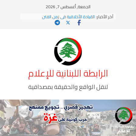
Ski
الجمعة, أغسطس 7, 2026
t
آخر الأخبار:
القيادة الأخلاقية في زمن الفتن
conten
الاستلاب الثقافي وتحديات الهوية الإسلامية
الاختراق الفكري… معركة الوعي الأخطر
وهن المؤسسات!
يومَ يَفيضُ العَرَقُ
الرابطة اللبنانية للإعلام
لنقل الواقع والحقيقة بمصداقية