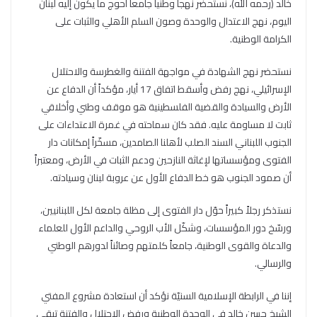
خالد (رحمه الله)، نستحضر نهجاً وطنياً جامعاً أحوج ما يكون إليه لبنان
اليوم، نهج الاعتدال والوحدة وصون السلم الأهلي والثبات على
الكرامة الوطنية.
نستحضر نهج الشهادة في مواجهة الفتنة والغطرسة والاحتلال
الإسرائيلي، نهج رفض وأسقط اتفاق 17 أيار، مؤكداً أن الدفاع عن
الأرض والسيادة والقضية الفلسطينية هو موقف وطني وأخلاقي
ثابت لا مساومة عليه. فقد كان سماحته في غمرة الاعتداءات على
الجنوب اللبناني السند الصلب لأهلنا الصامدين، مسخّراً إمكانات دار
الفتوى ومؤسساتها لإغاثة النازحين ودعم الثبات في الأرض، ومعتبراً
أن صمود الجنوب هو خط الدفاع الأول عن عروبة لبنان وسيادته.
نستذكر رجلاً كبيراً حوّل دار الفتوى إلى مظلة جامعة لكل اللبنانيين،
ورسّخ دور المؤسسات، وشكّل الأب الروحي والداعم الأول للعلماء
والدعاة والقوى الوطنية، جامعاً كلمتهم وصائناً لدورهم الوطني
والرسالي.
إننا في الرابطة الإسلامية السنيّة نؤكد أن استعادة مشروع المفتي
الشيخ حسن خالد في الوحدة الوطنية ورفض الاحتلال والفتنة تبقى