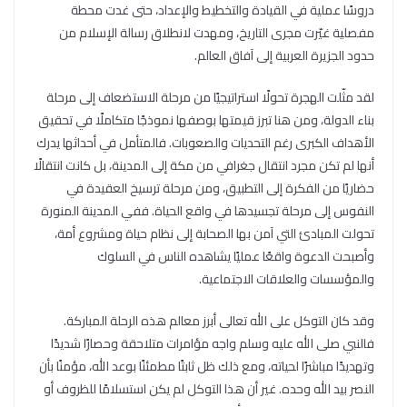
دروسًا عملية في القيادة والتخطيط والإعداد، حتى غدت محطة
مفصلية غيّرت مجرى التاريخ، ومهدت لانطلاق رسالة الإسلام من
حدود الجزيرة العربية إلى آفاق العالم.
لقد مثّلت الهجرة تحولًا استراتيجيًا من مرحلة الاستضعاف إلى مرحلة
بناء الدولة، ومن هنا تبرز قيمتها بوصفها نموذجًا متكاملًا في تحقيق
الأهداف الكبرى رغم التحديات والصعوبات. فالمتأمل في أحداثها يدرك
أنها لم تكن مجرد انتقال جغرافي من مكة إلى المدينة، بل كانت انتقالًا
حضاريًا من الفكرة إلى التطبيق، ومن مرحلة ترسيخ العقيدة في
النفوس إلى مرحلة تجسيدها في واقع الحياة. ففي المدينة المنورة
تحولت المبادئ التي آمن بها الصحابة إلى نظام حياة ومشروع أمة،
وأصبحت الدعوة واقعًا عمليًا يشاهده الناس في السلوك
والمؤسسات والعلاقات الاجتماعية.
وقد كان التوكل على الله تعالى أبرز معالم هذه الرحلة المباركة.
فالنبي صلى الله عليه وسلم واجه مؤامرات متلاحقة وحصارًا شديدًا
وتهديدًا مباشرًا لحياته، ومع ذلك ظل ثابتًا مطمئنًا بوعد الله، مؤمنًا بأن
النصر بيد الله وحده. غير أن هذا التوكل لم يكن استسلامًا للظروف أو