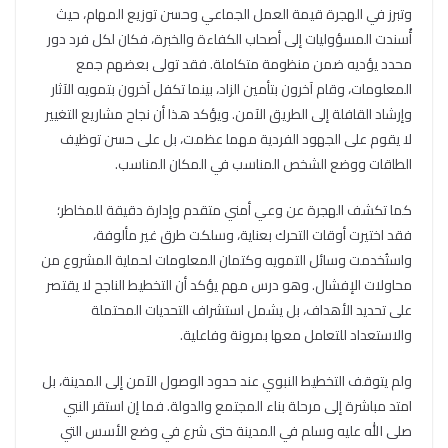
وتبرز في الهجرة قيمة العمل الجماعي وحسن توزيع المهام، حيث
أُسندت المسؤوليات إلى أصحاب الكفاءة والخبرة، فكان لكل فرد دور
محدد يؤديه ضمن منظومة متكاملة. فقد تولى بعضهم جمع
المعلومات، وقام آخرون بتأمين الزاد، بينما تكفل آخرون بتمويه الآثار
وإرشاد القافلة إلى الطريق الآمن. ويؤكد هذا أن نجاح مشاريع التغيير
لا يقوم على الجهود الفردية مهما عظمت، بل على حسن توظيف
الطاقات ووضع الشخص المناسب في المكان المناسب.
كما تكشف الهجرة عن وعي أمني متقدم وإدارة دقيقة للمخاطر؛
فقد اختيرت أوقات التحرك بعناية، وسلكت طرق غير مألوفة،
واستُخدمت وسائل التمويه وكتمان المعلومات لحماية المشروع من
محاولات الإفشال. وهو درس مهم يؤكد أن التخطيط الناجح لا يقتصر
على تحديد الأهداف، بل يشمل استشراف التحديات المحتملة
والاستعداد للتعامل معها بمرونة وفاعلية.
ولم يتوقف التخطيط النبوي عند حدود الوصول الآمن إلى المدينة، بل
امتد مباشرة إلى مرحلة بناء المجتمع والدولة. فما إن استقر النبي
صلى الله عليه وسلم في المدينة حتى شرع في وضع الأسس التي