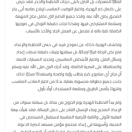
انتظارًا للمعجزات، بل اقترن بأعلى درجات التخطيط والحذر. فقد حرص
على كتمان خبر الهجرة، واختيار التوقيت المناسب لإبلاغ صاحبه أبي بكر
الصديق رضي الله عنه، واتخذ جميع التدابير التي تكفل نجاح المهمة
وسلامة المشاركين فيها. وهكذا تجلت حقيقة التوكل في صورتها
الكاملة؛ ثقة بالله لا تنفصل عن العمل الجاد والأخذ بالأسباب.
وتكشف الهجرة كذلك عن نموذج فريد في حسن التخطيط والإعداد.
فلم تكن الرحلة قرارًا ارتجاليًا، بل سبقتها ترتيبات دقيقة شملت إعداد
وسائل النقل، واختيار الأشخاص المناسبين، وتحديد المسارات الآمنة،
والمحافظة على السرية الكاملة. وقد أدرك النبي صلى الله عليه وسلم
أن نجاح أي مشروع كبير يتطلب رؤية واضحة واستعدادًا مبكرًا، لذلك
جاءت جميع خطواته محسوبة بعناية، بدءًا من اختيار الصاحب المناسب،
وانتهاءً بتأمين الطريق ومتابعة المستجدات أولًا بأول.
ولم يبدأ التخطيط للهجرة يوم الخروج من مكة، بل سبقته سنوات من
الإعداد المتدرج وبناء الإنسان القادر على حمل الرسالة. فقد هيأت بيعتا
العقبة الأولى والثانية الأرضية المناسبة لاستقبال المسلمين في
المدينة، وأسهمتا في إعداد مجتمع مؤمن مستعد لنصرة الدعوة
وتحمل مسؤولية المرحلة الجديدة. وهذا يؤكد أن التغيير الحقيقي لا