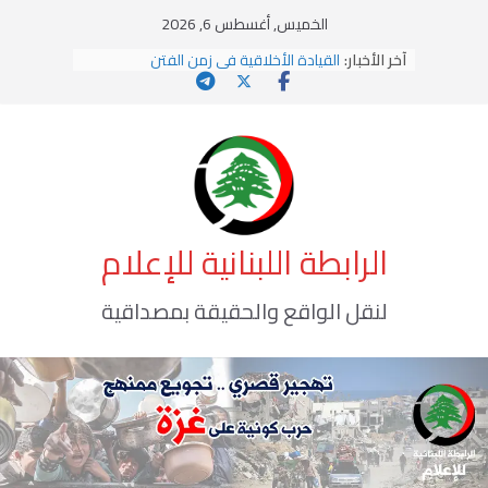
Ski
الخميس, أغسطس 6, 2026
t
آخر الأخبار:
القيادة الأخلاقية في زمن الفتن
conten
الاستلاب الثقافي وتحديات الهوية الإسلامية
الاختراق الفكري… معركة الوعي الأخطر
وهن المؤسسات!
يومَ يَفيضُ العَرَقُ
الرابطة اللبنانية للإعلام
لنقل الواقع والحقيقة بمصداقية