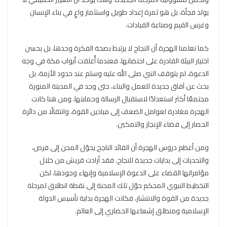
يولد فجأة، بل هو ثمرة إعداد طويل واستثمار واعٍ في بناء الإنسان
وغرس القيم وصناعة القيادات.
كما تعلمنا الهجرة أن النجاح لا يرتبط بصحة الفكرة وحدها، بل بحسن
اختيار البيئة القادرة على احتضانها. فعندما أُغلقت أبواب مكة في وجه
الدعوة، لم يتوقف النبي صلى الله عليه وسلم عند حدود الأزمة، بل
بحث عن آفاق جديدة للعمل والبناء، حتى وجد في المدينة المنورة
مجتمعًا أكثر استعدادًا لاستقبال الرسالة وحمايتها. ومن هنا كانت
الهجرة مغادرة لعوامل الضعف إلى ميادين القوة، وانتقالًا من دائرة
الحصار إلى فضاء الإنجاز والتمكين.
ومن أعظم دروس الهجرة أن القائد الناجح يحوّل المحن إلى فرص،
والتحديات إلى بدايات جديدة للنجاح. فقد أرادت قريش من خلال
مؤامراتها القضاء على الدعوة الإسلامية وإنهاء وجودها، لكن
التخطيط النبوي المحكم حوّل تلك المحنة إلى نقطة انطلاق لمرحلة
جديدة من القوة والانتشار، فكانت الهجرة بداية تأسيس الدولة
الإسلامية ومنطلق إشعاعها الحضاري إلى العالم.