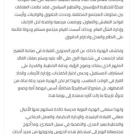
مبكرًا للتخطيط المؤسسي والتنظيم السياسي. فقد نظمت العلاقات
بين مكونات المجتمع المختلفة، وحددت الحقوق والواجبات، وأرست
قواعد التعايش والتعاون، ووضعت مرجعية واضحة لحل النزاعات
وإدارة الشأن العام. وبذلك أسست لقيام مجتمع مستقر ودولة قائمة
على النظام والعدل واحترام الحقوق.
وتكشف الهجرة كذلك عن الدور المحوري للقيادة في صناعة التغيير؛
فقد اجتمعت في شخصية النبي صلى الله عليه وسلم صفات القائد
الملهم الذي يمتلك وضوح الرؤية، ودقة التخطيط، والقدرة على
استشراف المستقبل، وحسن اختيار الكفاءات، وإدارة الأزمات، واتخاذ
القرار في الوقت المناسب. ولهذا لم تكن الهجرة مجرد رحلة نجاة من
الاضطهاد، بل مشروعًا استراتيجيًا متكاملًا أسس لنهضة أمة وصنع
تحولًا تاريخيًا ما زالت آثاره ممتدة إلى يومنا هذا.
ولهذا ستبقى الهجرة النبوية مدرسة خالدة تستلهم منها الأجيال
معاني القيادة الرشيدة، والإدارة الحكيمة، والعمل الجماعي،
والتخطيط بعيد المدى، والتضحية في سبيل المبادئ. وما أحوج
مجتمعاتنا اليوم إلى استحضار هذه الدروس وتحويلها من مجرد أحداث