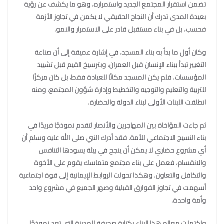
تضمن استقرار المجتمع الجديد واستمراره، وهو ما يكشف عن رؤية
بعيدة المدى تدرك أن النجاح الحقيقي لا يكمن في تجاوز الأزمة
فحسب، بل في بناء مستقبل قادر على الاستمرار والنمو.
وكان أول ما بدأ به بناء المسجد، في إشارة عميقة إلى أن صناعة
التغيير تبدأ ببناء الإنسان قبل العمران، وبترسيخ القيم قبل تشييد
المؤسسات. فلم يكن المسجد مكانًا للعبادة فقط، بل كان مركزًا
للتربية والتعليم والتوجيه والتخطيط وإدارة شؤون المجتمع، ومنه
انطلقت اللبنات الأولى لبناء الدولة والحضارة.
ثم جاءت المؤاخاة بين المهاجرين والأنصار لتقدم نموذجًا فريدًا في
بناء النسيج الاجتماعي للأمة. فقد أدرك النبي صلى الله عليه وسلم أن
أي مشروع حضاري لا يمكن أن ينجح في بيئة يسودها التنافس
والانقسام، فعمل على بناء مجتمع متماسك يقوم على الأخوة
والتكافل والتعاون. وهكذا تحولت الروابط الإيمانية إلى قوة اجتماعية
أسهمت في تجاوز الفوارق القبلية وصهر الجميع في مشروع واحد
وأمة واحدة.
واكتملت معالم هذا البناء بكتابة صحيفة المدينة التي تعد نموذجًا