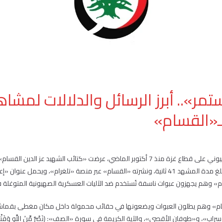
تمر».. أبرز الرسائل والدلالات لمشاه
«القسام»
رغم استمرار العدوان الصهيوني على قطاع غزة منذ 7 أكتوبر الماضي، عرضت «كتائب الشهيد ع
عبوات العمل الفدائي، وتبلغ مدة المشهد 41 ثانية، ونشرته «القسام» عبر منصة «تلغرام»، ويح
وهم يجهزون عبوات ناسفة تُستخدم ضد الآليات العسكرية الصهيونية المتوغلة ف
م» وهم يطلون العبوات ويضعونها في حقائب محمولة داخل مكان مغطى بقماش أسو
ب»، و«طوفان الأقصى»، والآية الكريمة في سورة «الصف»: (نَصْرٌ مِّنَ اللَّهِ وَفَتْحٌ 