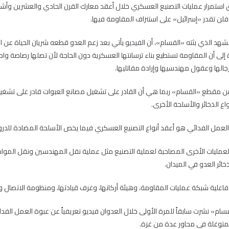
 استمرار عمليات التصنيع العسكري خلال أعقد معارك القرن الحادي والعشرين وأش
 فلن تقدر «إسرائيل» على استنزاف المقاومة فيها.
مشهد الذي بثته «القسام»، أن الفيديو يأتي بعد زعم العدو قطعه شريان الحياة عن ا
 إلى أن المقاومة تستطيع بناء ترسانتها العسكرية دون الحاجة لأن تصلها رصاصة واح
الها وعقول مهندسيها وإرادة مقاتليها.
برز من مقطع «القسام» ربما هي أن القادر على تشغيل مصانع العبوات قادر على تشغي
ع الذخائر والأسلحة الأخرى.
 العمل الفدائي هو أعقد أنواع التصنيع العسكري فيما يخص الأسلحة المضادة للدرو
العمليات الأخرى المصاحبة لعملية التصنيع مثل عملية نقل المهندسين ونقل الموا
ائر العدو في الميدان.
 فاعلية شبكة عمليات المقاومة، وهيئة أركانها، وغرف قيادتها، ومنظومة الاتصال و
سام» نشرت سابقاً للمرة الأولى خلال العدوان فيديو تعريفياً عن عبوة العمل الفدا
 المتوغلة في محاور عدة من غزة.