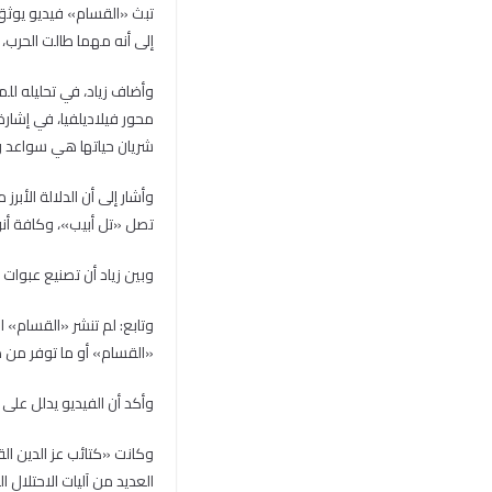
تبث «القسام» فيديو يوثق
إلى أنه مهما طالت الحرب،
وأضاف زياد، في تحليله لل
محور فيلاديلفيا، في إشارة
شريان حياتها هي سواعد رج
وأشار إلى أن الدلالة الأ
تصل «تل أبيب»، وكافة أنوا
وبين زياد أن تصنيع عبوات
وتابع: لم تنشر «القسام» 
«القسام» أو ما توفر من ذخ
وأكد أن الفيديو يدلل على
وكانت «كتائب عز الدين الق
العديد من آليات الاحتلال