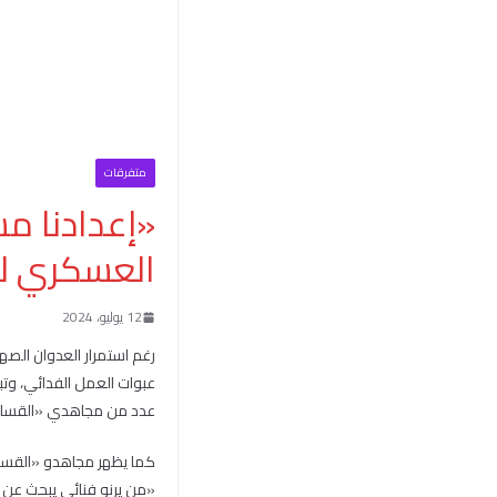
متفرقات
«إعدادنا مس
العسكري لـ
12 يوليو، 2024
عدد من مجاهدي «القسام» 
كما يظهر مجاهدو «القسا
«من يرنو فنائي يبحث عن سرا