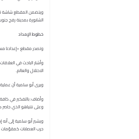
ويتضمن المقطع شاشة تلفا
الشابورة بمدينة رفح جنوب
خطوط الإمداد
وتصدر مقطع «إعدادنا مستمر» الذي بثته «القسام» بعد 
وأشار الباحث في العلاقات
الاحتلال والعالم.
ويرى أبو سلمية أن عملية
وأضاف: بالتفكير في كافة 
وعلى نتنياهو الذي حاصر 
ويشير أبو سلمية إلى أنه إ
حرب العصابات كمقوّمات ح