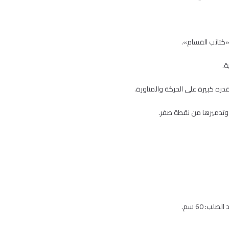
تائب القسام».
ة.
رة كبيرة على الحركة والمناورة.
ت وتدميرها من نقطة صفر.
لب: 60 سم.