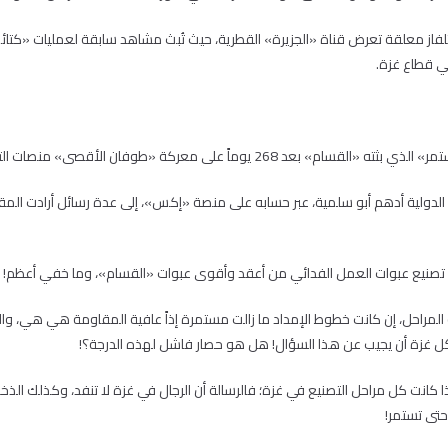
ز معلقة تعرض قناة «الجزيرة» القطرية، حيث تُبث مشاهد سابقة لعمليات «كتا
ي قطاع غزة.
268 يوماً على معركة «طوفان الأقصى» منصات التواصل الاجتماعي.
 الدولية أدهم أبو سلمية، عبر حسابه على منصة «إكس»، إلى عدة رسائل أرادت الم
 تصنيع عبوات العمل الفدائي من أعقد وأقوى عبوات «القسام»، وما خفي أعظم!
المراحل، إن كانت خطوط الإمداد ما زالت مستمرة إذاً عافية المقاومة هي هي، وال
كل غزة أن يجيب عن هذا السؤال! هل هو حصار فاشل لهذه الدرجة؟!
ذا كانت كل مراحل التصنيع في غزة؛ فالرسالة أن الرجال في غزة لا تنفد، وكذلك الذخ
تى تستمر!