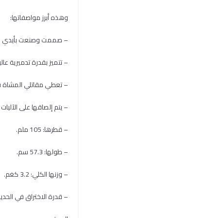
وهذه أبرز مواصفاتها:
– صممت وصنعت بأيدي «ك
– تتميز بقدرة تدميرية عالي
– تعطي مقاتلي المشاة قد
– يتم إلصاقها على الآليا
– قطرها: 105 ملم.
– طولها: 57.3 سم.
– وزنها الكلي: 3.2 كغم.
– قدرة الاختراق في الحديد الص