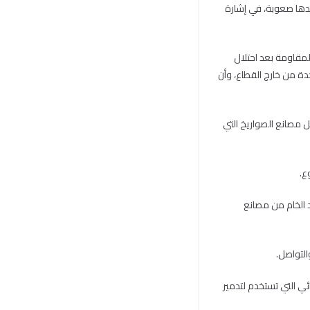
دها صعوبة، في إشارة
لمقاومة بعد احتلال
دة من خارج القطاع، وأن
ل مصانع الصواريخ التي
ع.
د الخام من مصانع
التواصل.
ئي التي تستخدم لتدمير