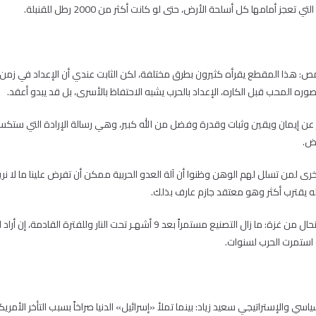
تعجز أمامها كل أسلحة الأرض، حتى لو كانت أكثر من 2000 رطل للقنبلة.
: هذا المقطع يقرأه كثيرون بطرق مختلفة، لكن الثابت عندي أن الإعداد في زمن 
تصوره المحب قبل الكاره، الإعداد بالحرب يشبه الاحتفاظ بالأسرى، بل قد يبدو أعقد.
ن إيمان ويقين وثبات وقدرة وفضل من الله كبير، وهي رسالة الإرادة التي ستكسر
ض.
خرى لمن تسلل لهم الوهن وظنوا أن آلة العدو الحربية ممكن أن تفرض علينا ما لا نريد،
 يقترب أكثر وهو معتقد جازم عارف بذلك.
وقالت الأكاديمية أميرة النحال من غزة: ما زال التصنيع مستمراً بعد 9 أشهـر تحت الن
 استمرت الحرب لسنوات.
اسي والإستراتيجي سعيد زياد: بينما تملأ «إسرائيل» الدنيا صراخاً بسبب التأخر الأ