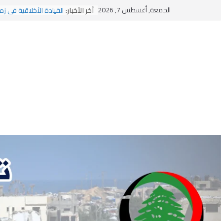
يومَ يَفيضُ العَرَقُ
Ski
الجمعة, أغسطس 7, 2026
آخر الأخبار:
القيادة الأخلاقية في زم
t
الاستلاب الثقافي وتحديا
conten
الاختراق الفكري… معرك
وهن المؤسسات!