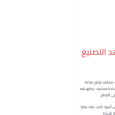
د التصنيع
ز الدين القسام» مشاهد توثق صناعة
مل عنوان «إعدادنا مستمر»، وظهر فيه
ي القطاع.
د كُتبت عليه عبارتا:
قَرِيبٌ).