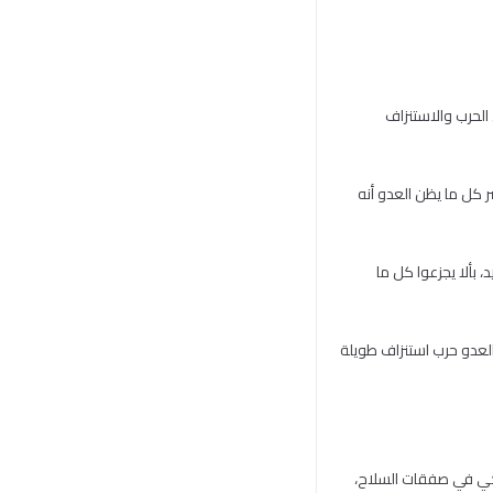
الحرب والاستنزاف
 كل ما يظن العدو أنه
 بألا يجزعوا كل ما
ار وللفترة القادمة، إن أراد العدو حرب استنزاف طويلة
مريكي في صفقات السلاح،