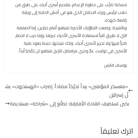
ممكنة تترتّب على خطوة الإعدام، بتقديم أسرى أحياء على طبق من
ذهب لرئيس وزراء الاحتلال الذي هو في أمسّ الحاجة إلى ورقة
رافعة كهذه.
وبالنتيجة، وضعت التطوّرات الأخيرة نتنياهو أمام خيارين: إما الصفقة
التي لا طريق ثانياً لاستعادة الأسرى الأحياء غيرها، وإما حرب لا انتصار
ناجزاً فيها ولا تحرير لأسرى أحياء. وتلك نتيجتها، حينما يعود بقية
الأسرى في توابيت، عارٌ وخزي مرافقان لتاريخ نتنياهو لن يُمْحَيَا أبداً.
يوسف فارس
«معسكر المؤمنين» يبدأ تحرّكاً مضاداً: إضراب «الهستدروت» يش
لّ إسرائيل
بكين تستضيف القادة الأفارقة: تطلّع إلى «شراكة» مستديمة
اترك تعليقاً