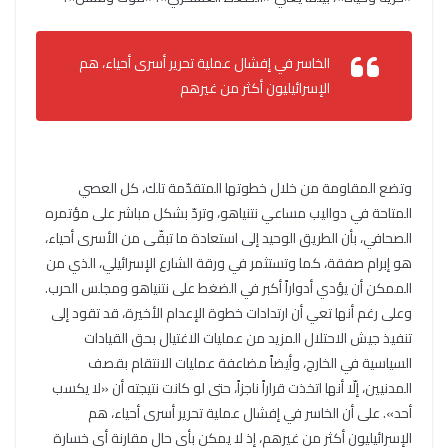
الخاسر في إفشال عملية تحرير أسرى أحياء، هم
الإسرائيليون أكثر من غيرهم
وتضع المقاومة من خلال خطوتها المتقدّمة تلك، كل العصي
المتاحة في دواليب مساعي نتنياهو، وتردّ بشكل مباشر على مؤتمره
الصحافي، بأن الطريق الوحيد إلى استعادة ما تبقّى من الأسرى أحياء،
هو إبرام صفقة، كما وتستثمر في ورقة الشارع الإسرائيلي، الذي من
الممكن أن يؤدي أدواراً أكبر في الضغط على نتنياهو ومجلس الحرب.
وعلى رغم أنها تعي أن ارتدادات خطوة الإعدام الأخيرة، قد تقود إلى
تنفيذ جيش الاحتلال المزيد من عمليات الاغتيال بحق القيادات
السياسية في الخارج، وأيضاً مضاعفة عمليات الانتقام بقصف
المدنيين، إلّا أنها اتخذت قراراً ناجزاً، حتى لو كانت نتيجته أن «لا يكسب
أحد». على أن الخاسر في إفشال عملية تحرير أسرى أحياء، هم
الإسرائيليون أكثر من غيرهم، إذ لا يمكن بأي حال مقارنة أي خسارة