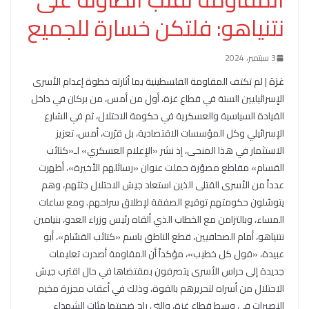
نتنياهو: فلتكن خسارة للجميع
3 سبتمبر، 2024
غزة
| لم تكتف المقاومة الفلسطينية بما أثارته خطوة إعدام الأسرى
الإسرائيليين الستة في قطاع غزة، أول من أمس، من بركان في داخل
القيادة السياسية والعسكرية في حكومة الاحتلال، ثم في الشارع
الإسرائيلي وكل المؤسسات الاقتصادية، بل قرّرت، أمس، تعزيز
الاستثمار في هذا المنحى، إذ نشر «الإعلام العسكري» لـ«كتائب
القسام» مقاطع مصوّرة حملت عنوان «رسائلهم الأخيرة»، أظهرت
عدداً من الأسرى القتلى الذين استعاد جيش الاحتلال جثثهم، وهم
يتوسّلون حكومتهم توقيع الصفقة لإطلاق سراحهم. ومع ساعات
المساء، وبالتزامن مع الخطاب الذي ألقاه رئيس وزراء العدو، بنيامين
نتنياهو، أمام الصحافيين، قطع الناطق باسم «كتائب القسّام»، أبو
عبيدة، «قول كل خطيب»، مؤكداً أن المقاومة أصدرت تعليمات
جديدة إلى حراس الأسرى يتصرفون بمقتضاها في حال اقترب جيش
الاحتلال من أسراه لتحريرهم بالقوة، وذلك في أعقاب مجزرة مخيم
النصيرات في وسط قطاع غزة، والتي راح ضحيتها مئات الشهداء