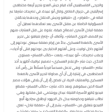
والجرحى الفلسطينيين أثناء قيام جيش العدو بتحرير أربعة مختطفين
إسرائيليين في حزيران الماضي.وقال أبو عبيدة، في تصريحات نشرها عبر
قناته في «تلغرام»، إن «نتنياهو وجيش الاحتلال وحدهما يتحمّلان
المسؤولية الكاملة عن مقتل الأسرى بعد تعمّدهما تعطيل أي
صفقة لتبادل الأسرى لمصالح ضيقة، علاوة على قتل العشرات منهم
عبر القصف الجوي المباشر». وأضاف أن «إصرار نتنياهو على تحرير
الأسرى بالضغط العسكري، بدلاً من إبرام صفقة سيعني عودتهم إلى
أهلهم داخل توابيت. وعلى أهلهم الاختيار بين عودتهم قتلى أو أحياء».
وعقب تصريحات «أبو عبيدة»، رفعت «كتائب القسام» مستوى
التحدّي، حيث نشر «الإعلام العسكري» تصميم غرافيك أظهر يد أحد
عناصر «القسام» وهي تحمل مسدساً فردياً مسلّطاً على رأس أحد
المختطفين، في إشارة إلى أن أي محاولة لتحرير الأسرى بالضغط
العسكري والعمليات البرية، لن تفضي إلّا إلى أن يلاقي هؤلاء مصير
الستة الذين سبقوهم. وبعد ذلك، نشرت «كتائب القسام» مقطع
فيديو يُظهر الأسيرة القتيلة عيدان يروشلمي، قبل مقتلها، وهي
تطالب نتنياهو وحكومته ببذل كل الجهود لإطلاق سراحها، أُتبع
الفيديو بتعليق من «القسام»، يشير إلى أن «صفقة تبادل» تعني
«حرية وحياة»، بينما يعني «الضغط العسكري»؛ «موت وفشل».