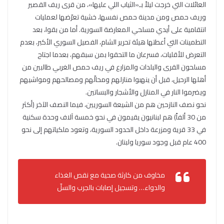
العائلات التي خرجت ليلاً بـ«الثياب اللي عليها»، من قرى ريف القصير
وريف حمص ومن مدينة حمص نفسها، خشية تعرّضها لعمليات
انتقامية على أيدي مسلحي المعارضة السورية. أما من بقوا، بعد
التطمينات التي أعطتها هيئة تحرير الشام، الفصيل السوري الأكبر، بعدم
التعرض للأقليات، فسرعان ما التحقوا بمن سبقهم، بعدما اجتاح
مسلحون القرى والبلدات والمزارع في ريف حمص الغربي طالبين من
أهلها الرحيل، قبل أن ينهبوا منازلهم ومحالّهم ومصالحهم ومواشيهم
ويضرموا النار في المنازل والأشجار والبساتين.
نحو نصف النازحين هم من الشيعة السوريين، فيما النصف الآخر (أكثر
من 30 ألفاً) هم لبنانيون يقيمون في نحو خمسة آلاف وحدة سكنية
في 33 قرية ومزرعة داخل الحدود السورية، وتعود ملكياتهم إلى نحو
400 عام قبل وجود سوريا ولبنان.
مخاوف من كارثة صحية مع نقص الغذاء
والدواء… وتسجيل إصابات بالجرب والسلّ