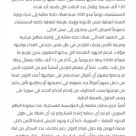
120 ألف نسمة. ويُقدّر عدد الحالات التي تقصد أحد هذه
المستشفيات يومياً بنحو 900، فيما هناك حاجة ماسّة إلى تحرك وزارة
الصحة لتغطية نقص الأدوية وإيجاد طريقة لتغطية كلفة الاستشفاء
خصوصاً للمرضى الذين يحتاجون إلى غسل الكلى.
على الصعيد الغذائي، هناك حاجة ماسّة إلى إقامة مطابخ مركزية
وفرعية لتأمين وجبات للنازحين في ظل نقص كبير في الغذاء يواجهه
هؤلاء. فرغم الجهود الضخمة التي يبذلها المعنيون يجري توزيع ما
معدّله 4500 ربطة خبز يومياً على أكثر من 12 ألف عائلة بمعدّل ربطة
لكل ثلاث عائلات، علماً أن معظم النازحين أساساً هم من الفقراء الذين
لم يحملوا معهم أي أموال تساعدهم على مواجهة أعباء النزوح، فيما
من حمل منهم أموالاً يجد صعوبة في تصريفها، أو يصرّفها بأقل بكثير
من قيمتها بسبب المخاوف من إقدام الحكم الجديد في سوريا على
وقف التداول بالعملة الحالية.
أمنياً، تجزم مصادر متابعة بأن المؤسسة العسكرية، منذ سقوط النظام
السوري، لم تجر أي عملية إعادة انتشار ولم تزد أي نقطة على طول
الحدود اللبنانية – السورية. كما أن لا وجود للجيش لحفظ الأمن داخل
مدينة الهرمل ولا حول مراكز النزوح، رغم تضاعف عدد السكان بين ليلة
وضحاها، ما يهدّد بتفلّت أمني، إذ إن بين من دخلوا إلى لبنان مطلوبين