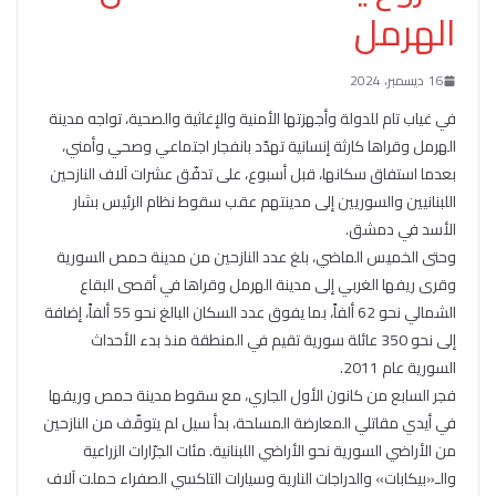
الهرمل
16 ديسمبر، 2024
في غياب تام للدولة وأجهزتها الأمنية والإغاثية والصحية، تواجه مدينة
الهرمل وقراها كارثة إنسانية تهدّد بانفجار اجتماعي وصحي وأمني،
بعدما استفاق سكانها، قبل أسبوع، على تدفّق عشرات آلاف النازحين
اللبنانيين والسوريين إلى مدينتهم عقب سقوط نظام الرئيس بشار
الأسد في دمشق.
وحتى الخميس الماضي، بلغ عدد النازحين من مدينة حمص السورية
وقرى ريفها الغربي إلى مدينة الهرمل وقراها في أقصى البقاع
الشمالي نحو 62 ألفاً، بما يفوق عدد السكان البالغ نحو 55 ألفاً، إضافة
إلى نحو 350 عائلة سورية تقيم في المنطقة منذ بدء الأحداث
السورية عام 2011.
فجر السابع من كانون الأول الجاري، مع سقوط مدينة حمص وريفها
في أيدي مقاتلي المعارضة المسلحة، بدأ سيل لم يتوقّف من النازحين
من الأراضي السورية نحو الأراضي اللبنانية. مئات الجرّارات الزراعية
والـ«بيكابات» والدراجات النارية وسيارات التاكسي الصفراء حملت آلاف