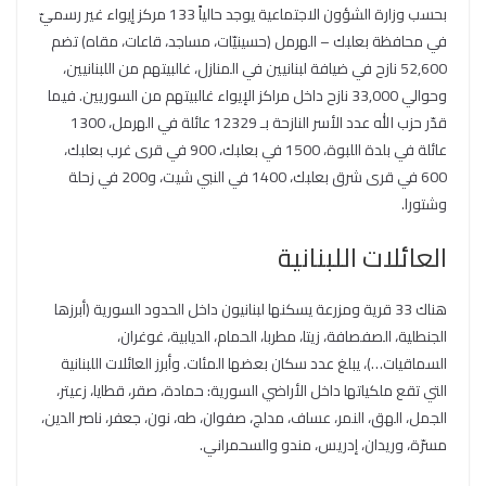
بحسب وزارة الشؤون الاجتماعية يوجد حالياً 133 مركز إيواء غير رسميّ
في محافظة بعلبك – الهرمل (حسينيّات، مساجد، قاعات، مقاه) تضم
52,600 نازح في ضيافة لبنانيين في المنازل، غالبيتهم من اللبنانيين،
وحوالي 33,000 نازح داخل مراكز الإيواء غالبيتهم من السوريين. فيما
قدّر حزب الله عدد الأسر النازحة بـ 12329 عائلة في الهرمل، 1300
عائلة في بلدة اللبوة، 1500 في بعلبك، 900 في قرى غرب بعلبك،
600 في قرى شرق بعلبك، 1400 في النبي شيت، و200 في زحلة
وشتورا.
العائلات اللبنانية
هناك 33 قرية ومزرعة يسكنها لبنانيون داخل الحدود السورية (أبرزها
الجنطلية، الصفصافة، زيتا، مطربا، الحمام، الديابية، غوغران،
السماقيات…)، يبلغ عدد سكان بعضها المئات. وأبرز العائلات اللبنانية
التي تقع ملكياتها داخل الأراضي السورية: حمادة، صقر، قطايا، زعيتر،
الجمل، الهق، النمر، عساف، مدلج، صفوان، طه، نون، جعفر، ناصر الدين،
مسرّة، وريدان، إدريس، مندو والسحمراني.