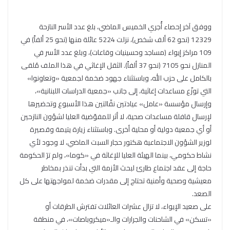
ووفق آخر إحصاء أُجري الخميس الماضي، بلغ عدد الأسر النازحة
12329 (نحو 62 ألف شخص)، نزلت 5224 عائلة منها (نحو 25 ألفاً) في
109 مراكز إيواء (مساجد وحسينيات وقاعات)، وبلغ عدد الأسر في
المنازل نحو 7105 (نحو 37 ألفاً). الثقل الإغاثي في هذا الملف مُلقى
بالكامل على حزب الله، وباستثناء جهود ضخمة لجمعية «وتعاونوا»
التي توزّع مساعدات إغاثية، إلى جانب «جمعية الدراسات اللبنانية»،
وإرسال مؤسسة «عامل» عيادتين نقّالتين هذا الأسبوع وتحضيرها
لإرسال قافلة مساعدات صحية، لا أثر للمفوّضية العليا لشؤون النازحين
أو أي جمعية دولية أو محلية أخرى. وباستثناء زيارة يتيمة وقصيرة
لوزير الشؤون الاجتماعية هكتور حجار السبت الماضي، لا وجود لأي
نشاط حكومي، بينما الهيئة العليا للإغاثة في «كوما»، ولم ترَ الحكومة
حاجة إلى عقد اجتماع طارئ لبحث الأزمة التي بدأت تنذر بمخاطر
معيشية وصحية وأمنية تحتاج إلى مقدرات ضخمة لمواجهتها على كل
الصعد.
على صعيد الإيواء، لا تزال عشرات العائلات تفترش الطرقات أو
«تسكن» في الشاحنات والجرارات والـ«ميكروباصات»، في منطقة