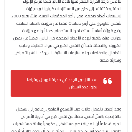
تلامس درجة الحرارة الصفر فيها هذه الأيام. فيما مراكز الإيواء
المفتوحة تفتقد إلى كثير من المستلزمات كونها غير مجهّزة
لاستيعاب أعداد ضخمة. ففي أحد المجمّعات الدينية، مثلاً، يقيم 2000
شخص يتناوبون على أربع حمامات فقط غير مزوّدة بالمياه الساخنة
وغير مُهيّأة أساساً لاستخدامها للاستحمام. كما أنها غير مزوّدة
بخزانات مياه كافية لهذه الأعداد الضخمة من الناس، فضلاً عن نقص
الكهرباء والتدفئة. كما أن النقص الكبير في مواد التنظيف وحليب
الأطفال والحفاضات والمستلزمات النسائية بات يهدّد بانتشار الأمراض
وبكارثة صحية.
عدد النازحين الجدد في مدينة الهرمل وقراها
تجاوز عدد السكان
وقد رُصدت بالفعل حالات جرب الأسبوع الماضي، إضافة إلى تسجيل
حالة إصابة بالسلّ أمس، فضلاً عن نقص كبير في أدوية الأمراض
المزمنة، علماً أن المدينة تضم مستشفى حكومياً وثلاثة مستشفيات
خاصة لا يزيد عدد أسرّتها جميعاً على المئة، عليها أن تخدم حالياً أكثر من