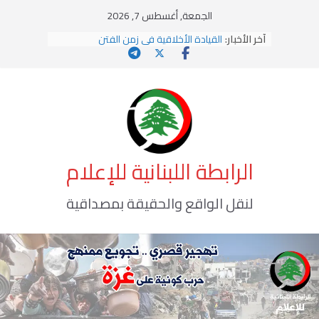
Ski
الجمعة, أغسطس 7, 2026
t
آخر الأخبار:
القيادة الأخلاقية في زمن الفتن
conten
الاستلاب الثقافي وتحديات الهوية الإسلامية
الاختراق الفكري… معركة الوعي الأخطر
وهن المؤسسات!
يومَ يَفيضُ العَرَقُ
الرابطة اللبنانية للإعلام
لنقل الواقع والحقيقة بمصداقية