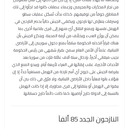
من تجار المخدّرات والمجرمين وزعماء عصابات كانوا قد لجأوا إلى تلك
المناطق خوفاً من توقيفهم. كذلك بدأت تُسجّل عمليات سطو
وسرقات يتعرّض لها نازحون. ويكتفي الجيش حالياً بحصر النازحين في
الهرمل نفسها، ويمنع انتقال أيّ منهم إلى قرى بقاعية أخرى بما
يمكن أن يوزّع العبء ويخفّف من أزمة المدينة. ويتذرّع الجيش بأن
هناك قراراً اتخذته الحكومة سابقاً بمنع دخول سوريين إلى الأراضي
اللبنانية، علماً أن الأمن العام سمح، بقرار شفهي من رئيس الحكومة
نجيب ميقاتي أخيراً، بإدخال ستة آلاف عائلة فرّت من سوريا بعد
الأحداث الأخيرة، عقب إبقائها في العراء لأربعة أيام. ويبدو المنع الذي
يفرضه الجيش على خروج أي أسر نازحة من الهرمل مستغرباً جداً، إذ إن
هؤلاء باتوا فعلياً داخل الأراضي اللبنانية، ولا فرْق في ذلك بين أن
يبقوا في الهرمل أو ينتقلوا إلى قرى مجاورة، إلا إذا كانت الهرمل
بالنسبة إلى الدولة خارج أراضيها، كما كانت دائماً خارج حساباتها.
النازحون الجدد 85 ألفاً